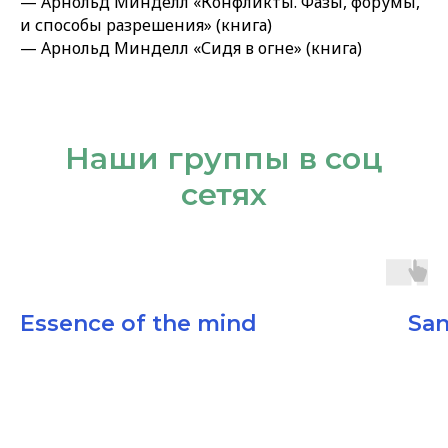
— Арнольд Минделл «Конфликты. Фазы, форумы,
и способы разрешения» (книга)
— Арнольд Минделл «Сидя в огне» (книга)
Наши группы в соц
сетях
Essence of the mind
San