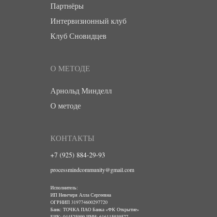
Партнёры
Интервизионный клуб
Клуб Сновидцев
О МЕТОДЕ
Арнольд Минделл
О методе
КОНТАКТЫ
+7 (925) 884-29-93
processmindcommunity@gmail.com
Исполнитель:
ИП Невечеря Алла Сергеевна
ОГРНИП 319774600297720
Банк: ТОЧКА ПАО Банка «ФК Открытие»
БИК: 044525999 ИНН: 616115939577