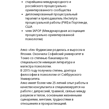
старейшина международного и
российского процессуально-
ориентированного сообщества
дипломированный процессуальный
терапевт и преподаватель Института
процессуальной работы (PWI) в Портленде,
США
член IAPOP (Международная ассоциация
процессуально-ориентированной
психологии)
Аяко «Ая» Фуджисаки родилась и выросла в
Японии. Окончила Софийский университет в
Токио со степенью бакалавра по
специальности немецкая литература и
магистра психологии.
В 2015 году получила степень доктора
философии в психологии от Сэйбрукского
Университета.
Аяко имеет более чем 25-летний опыт работы в
качестве консультанта и специализируется на
работе с депрессией, травмой, связью между
разумом и телом, основными жизненными
сценариями, мечтами, трудностями в
отношениях и прокрастинацией.