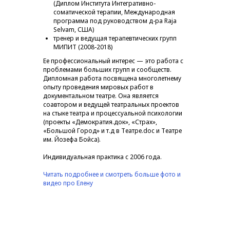
(Диплом Института Интегративно-
соматической терапии, Международная
программа под руководством д-ра Raja
Selvam, США)
тренер и ведущая терапевтических групп
МИПИТ (2008-2018)
Ее профессиональный интерес — это работа с
проблемами больших групп и сообществ.
Дипломная работа посвящена многолетнему
опыту проведения мировых работ в
документальном театре. Она является
соавтором и ведущей театральных проектов
на стыке театра и процессуальной психологии
(проекты «Демократия.док», «Страх»,
«Большой Город» и т.д в Театре.doc и Театре
им. Йозефа Бойса).
Индивидуальная практика с 2006 года.
Читать подробнее и смотреть больше фото и
видео про Елену