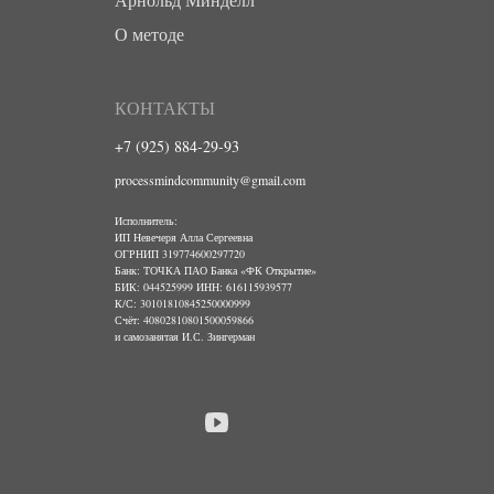
О методе
КОНТАКТЫ
+7 (925) 884-29-93
processmindcommunity@gmail.com
Исполнитель:
ИП Невечеря Алла Сергеевна
ОГРНИП 319774600297720
Банк: ТОЧКА ПАО Банка «ФК Открытие»
БИК: 044525999 ИНН: 616115939577
К/С: 30101810845250000999
Счёт: 40802810801500059866
и самозанятая И.С. Зингерман