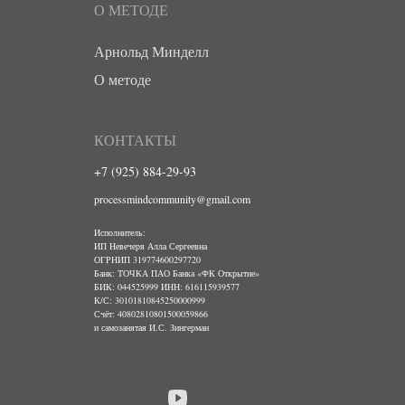
О МЕТОДЕ
Арнольд Минделл
О методе
КОНТАКТЫ
+7 (925) 884-29-93
processmindcommunity@gmail.com
Исполнитель:
ИП Невечеря Алла Сергеевна
ОГРНИП 319774600297720
Банк: ТОЧКА ПАО Банка «ФК Открытие»
БИК: 044525999 ИНН: 616115939577
К/С: 30101810845250000999
Счёт: 40802810801500059866
и самозанятая И.С. Зингерман