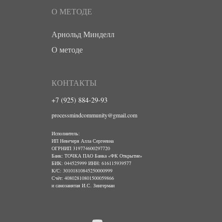
О МЕТОДЕ
Арнольд Минделл
О методе
КОНТАКТЫ
+7 (925) 884-29-93
processmindcommunity@gmail.com
Исполнитель:
ИП Невечеря Алла Сергеевна
ОГРНИП 319774600297720
Банк: ТОЧКА ПАО Банка «ФК Открытие»
БИК: 044525999 ИНН: 616115939577
К/С: 30101810845250000999
Счёт: 40802810801500059866
и самозанятая И.С. Зингерман