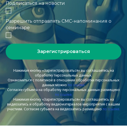
Подписаться на новости
Разрешить отправлять СМС-напоминания о
семинаре
Зарегистрироваться
Нажимая кнопку «Зарегистрироваться» вы соглашаетесь на
обработку персональных данных.
Ознакомиться с политикой в отношении обработки персональных
данных можно
по ссылке
.
Согласие субъекта на обработку персональных данных размещено
по ссылке.
Нажимая кнопку «Зарегистрироваться» вы соглашаетесь на
видеозапись и обработку видеоматериалов мероприятия с вашим
участием. Согласие субъекта на видеозапись размещено
по ссылке.