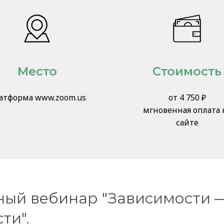
Место
Стоимость
атформа www.zoom.us
от 4 750 ₽
мгновенная оплата 
сайте
ный вебинар "Зависимости —
ти".