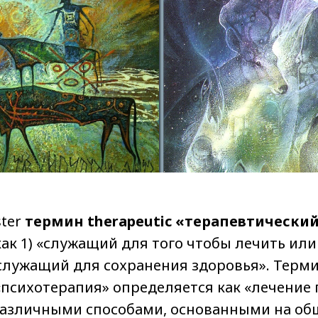
ster
термин therapeutic «терапевтически
ак 1) «служащий для того чтобы лечить или
«служащий для сохранения здоровья». Терм
«психотерапия» определяется как «лечение
различными способами, основанными на о