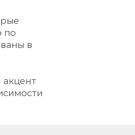
орые
 по
ованы в
 акцент
висимости